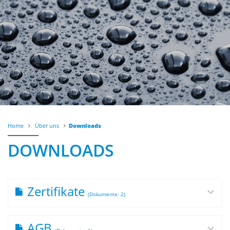
Home
Über uns
Downloads
DOWNLOADS
Zertifikate
(Dokumente: 2)
AGB